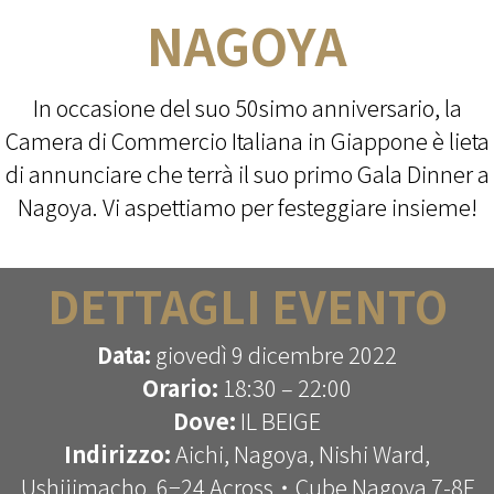
NAGOYA
In occasione del suo 50simo anniversario, la
Camera di Commercio Italiana in Giappone è lieta
di annunciare che terrà il suo primo Gala Dinner a
Nagoya. Vi aspettiamo per festeggiare insieme!
DETTAGLI EVENTO
Data:
giovedì 9 dicembre 2022
Orario:
18:30 – 22:00
Dove:
IL BEIGE
Indirizzo:
Aichi, Nagoya, Nishi Ward,
Ushijimacho, 6−24 Across・Cube Nagoya 7-8F