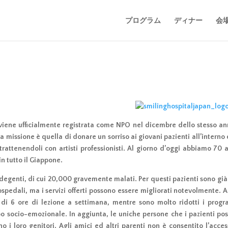
プログラム
ディナー
会
viene ufficialmente registrata come NPO nel dicembre dello stesso ann
tra missione è quella di donare un sorriso ai giovani pazienti all’interno
rattenendoli con artisti professionisti. Al giorno d’oggi abbiamo 70 ar
in tutto il Giappone.
egenti, di cui 20,000 gravemente malati. Per questi pazienti sono già 
ospedali, ma i servizi offerti possono essere migliorati notevolmente. A
 di 6 ore di lezione a settimana, mentre sono molto ridotti i prog
uppo socio-emozionale. In aggiunta, le uniche persone che i pazienti po
no i loro genitori. Agli amici ed altri parenti non è consentito l’access