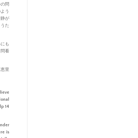
つの問
のよう
安静が
らうた
いにも
訪問看
本恵里
lieve
ional
lp 14
under
re is