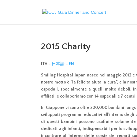
2015 Charity
ITA –
日本語
–
EN
Smiling Hospital Japan nasce nel maggio 2012 e 
nostro motto è “la felicità aiuta la cura”, e la nos
ospedali, specialmente a quelli molto deboli, int
affiliati, e collaboriamo con 14 ospedali e 7 centri 
In Giappone vi sono oltre 200,000 bambini lungod
sviluppati programmi educativi all’interno degli 
di questi bambini possono usufruire solamente
dedicati agli infanti, indispensabili per lo svil
incontrare all’interno delle corsie dei reparti so