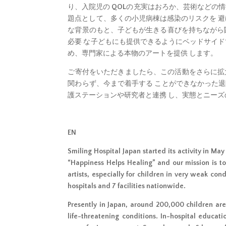
り、入院児の QOLの充実はおろか、芸術などの
題点として、多くの小児病棟は感染のリスクを 
な背景のもと、子どもが生きる喜びを持ちながら
必要 な子どもにも提供できるようにベッドサイ
め、専門家による本物のアートを提供 します。
ご寄付をいただきましたら、この活動をさらに拡
関わらず、今まで着手する ことができなかった
護ステーションや研究者と連携 し、実態とニー
EN
Smiling Hospital Japan started its activity in 
“Happiness Helps Healing” and our mission is to l
artists, especially for children in very weak con
hospitals and 7 facilities nationwide.
Presently in Japan, around 200,000 children ar
life-threatening conditions. In-hospital educat