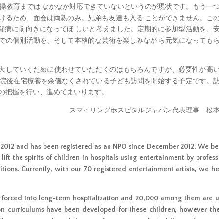
情操教育までは なかなか対応できていないというのが現状です。もう一
避けるため、面会は両親のみ。兄弟も友達も入る ことができません。こ
闘病に前向きになってほ しいと考えました。定期的に参加型活動を、
ドでの個別活動を、そして本格的な芸術を楽しみなが ら元気になっても
大していくために使わせていただくのはもちろんですが、必要性が高
退院後在宅療養を余儀なくされている子ども訪問を開始する予定です。
ズの把握を行い、進めてまいります。
スマイリングホスピタルジャパン代表理事 松
May 2012 and has been registered as an NPO since December 2012. We be
ift the spirits of children in hospitals using entertainment by profess
ditions. Currently, with our 70 registered entertainment artists, we he
e forced into long-term hospitalization and 20,000 among them are 
ion curriculums have been developed for these children, however the