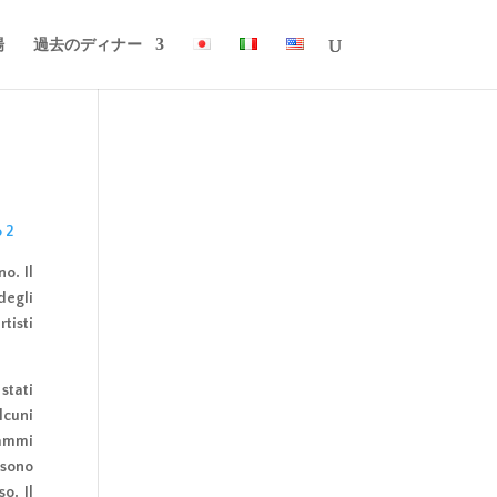
場
過去のディナー
o. Il
 degli
tisti
stati
lcuni
rammi
ssono
o. Il