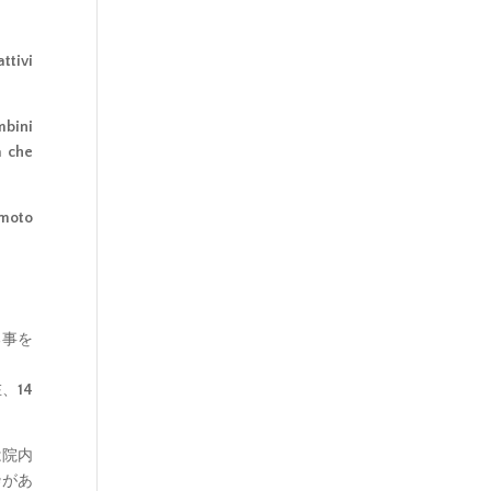
ttivi
mbini
a che
umoto
る事を
、14
は院内
枠があ