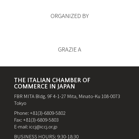
ORGANIZED BY
GRAZIE A
THE ITALIAN CHAMBER OF
COMMERCE IN JAPAN
FBR MITA Bldg. 9F 4-1-27 Mita, Minato-Ku 108-0073
Tokyo
Phone: +81(3)-6809-5802
Fax: +81(3)-6809-5803
E-mail:
iccj@iccj.or.jp
BUSINESS HOURS: 9:30-18:30